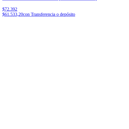
$72.392
$61.533,20
con Transferencia o depósito