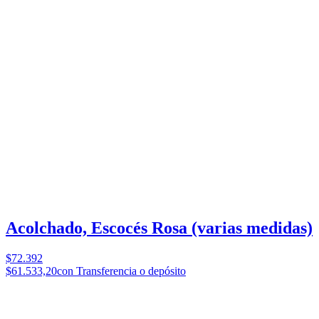
Acolchado, Escocés Rosa (varias medidas)
$72.392
$61.533,20
con Transferencia o depósito