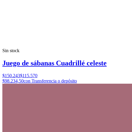
Sin stock
Juego de sábanas Cuadrillé celeste
$150.243
$115.570
$98.234,50
con Transferencia o depósito