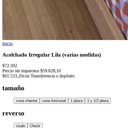
Inicio
.
Acolchado Irregular Lila (varias medidas)
$72.392
Precio sin impuestos
$59.828,10
$61.533,20
con Transferencia o depósito
tamaño
cuna charriot
cuna funcional
1 plaza
1 y 1/2 plaza
reverso
crudo
Check