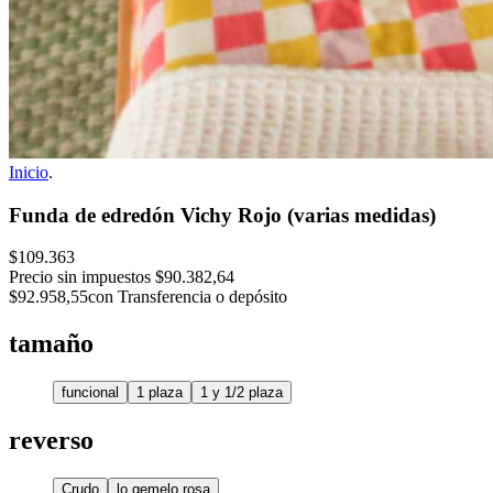
Inicio
.
Funda de edredón Vichy Rojo (varias medidas)
$109.363
Precio sin impuestos
$90.382,64
$92.958,55
con Transferencia o depósito
tamaño
funcional
1 plaza
1 y 1/2 plaza
reverso
Crudo
lo gemelo rosa