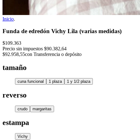
Inicio
.
Funda de edredón Vichy Lila (varias medidas)
$109.363
Precio sin impuestos
$90.382,64
$92.958,55
con Transferencia o depósito
tamaño
cuna funcional
1 plaza
1 y 1/2 plaza
reverso
crudo
margaritas
estampa
Vichy