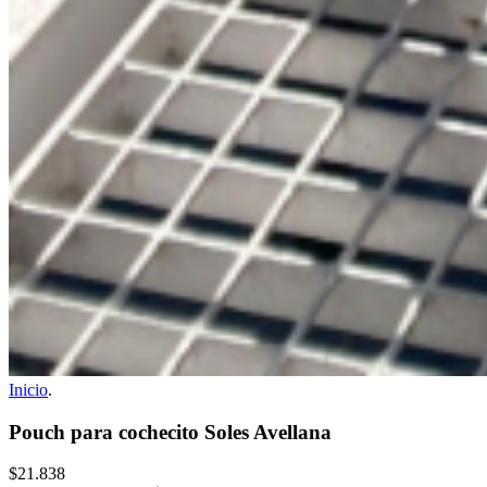
Inicio
.
Pouch para cochecito Soles Avellana
$21.838