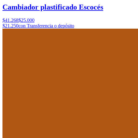
Cambiador plastificado Escocés
$41.268
$25.000
$21.250
con Transferencia o depósito