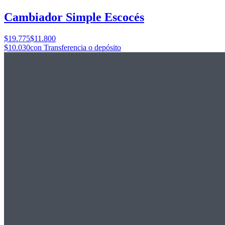
Cambiador Simple Escocés
$19.775
$11.800
$10.030
con Transferencia o depósito