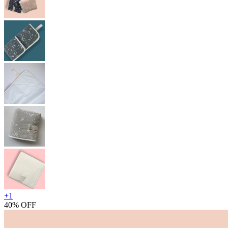
+
1
40% OFF