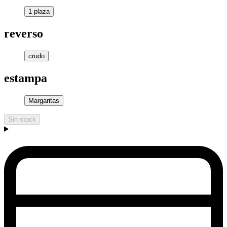
1 plaza
reverso
crudo
estampa
Margaritas
Sin stock