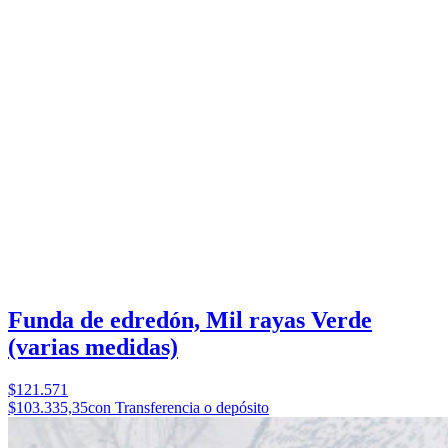
Funda de edredón, Mil rayas Verde
(varias medidas)
$121.571
$103.335,35
con Transferencia o depósito