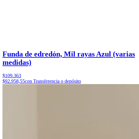
Funda de edredón, Mil rayas Azul (varias
medidas)
$109.363
$92.958,55
con Transferencia o depósito