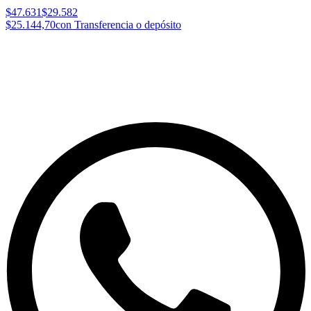
$47.631
$29.582
$25.144,70
con Transferencia o depósito