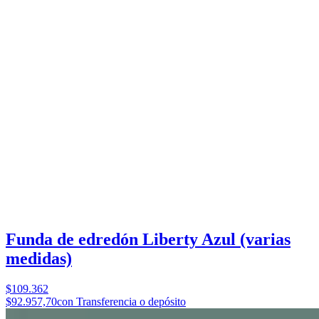
Funda de edredón Liberty Azul (varias
medidas)
$109.362
$92.957,70
con Transferencia o depósito