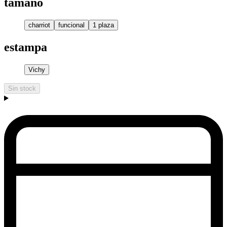
tamaño
charriot
funcional
1 plaza
estampa
Vichy
Sin stock